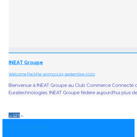
INEAT Groupe
Welcome Pack
Par
animccc
24 septembre 2020
Bienvenue à INEAT Groupe au Club Commerce Connecté de Dig
Euratechnologies. INEAT Groupe fédère aujourd’hui plus de 30
←
1
2
3
←
AVEC LE SOUTIEN DE