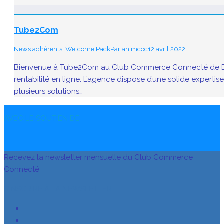
Tube2Com
News adhérents
,
Welcome Pack
Par
animccc
12 avril 2022
Bienvenue à Tube2Com au Club Commerce Connecté de Digit
rentabilité en ligne. L’agence dispose d’une solide expert
plusieurs solutions…
AVEC LE SOUTIEN DE
Recevez la newsletter mensuelle du Club Commerce
Connecté
S’INSCRIRE À LA NEWSLETTER