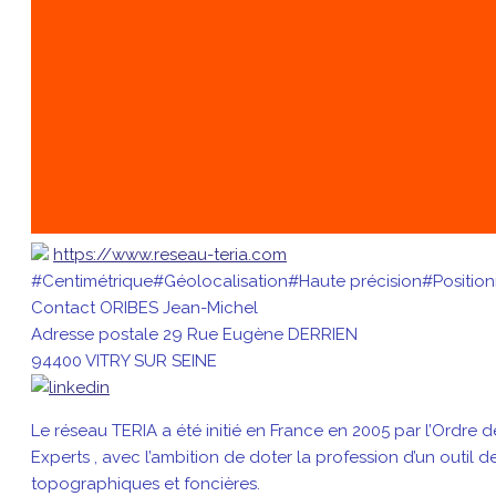
https://www.reseau-teria.com
#Centimétrique
#Géolocalisation
#Haute précision
#Positio
Contact
ORIBES Jean-Michel
Adresse postale
29 Rue Eugène DERRIEN
94400 VITRY SUR SEINE
Le réseau TERIA a été initié en France en 2005 par l’Ordre
Experts , avec l’ambition de doter la profession d’un outil
topographiques et foncières.