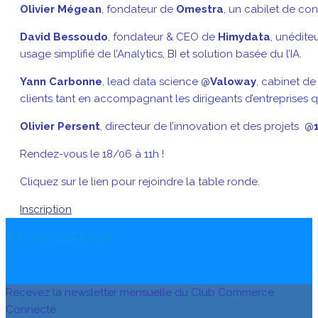
Olivier Mégean
, fondateur de
Omestra
, un cabilet de cons
David Bessoudo
, fondateur & CEO de
Himydata
, unédite
usage simplifié de l’Analytics, BI et solution basée du l’IA.
Yann Carbonne
, lead data science @
Valoway
, cabinet de
clients tant en accompagnant les dirigeants d’entreprises qu
Olivier Persent
, directeur de l’innovation et des projets @
Rendez-vous le 18/06 à 11h !
Cliquez sur le lien pour rejoindre la table ronde.
Inscription
AVEC LE SOUTIEN DE
Recevez la newsletter mensuelle du Club Commerce
Connecté