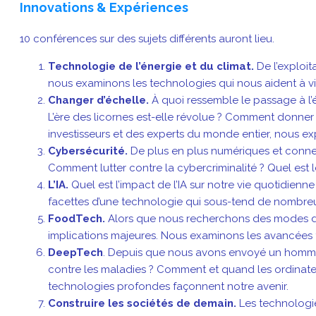
Innovations & Expériences
10 conférences sur des sujets différents auront lieu.
Technologie de l’énergie et du climat.
De l’exploit
nous examinons les technologies qui nous aident à vi
Changer d’échelle.
À quoi ressemble le passage à l’
L’ère des licornes est-elle révolue ? Comment donner 
investisseurs et des experts du monde entier, nous exp
Cybersécurité.
De plus en plus numériques et connec
Comment lutter contre la cybercriminalité ? Quel est l
L’IA.
Quel est l’impact de l’IA sur notre vie quotidienne
facettes d’une technologie qui sous-tend de nombreux
FoodTech.
Alors que nous recherchons des modes de 
implications majeures. Nous examinons les avancées t
DeepTech
. Depuis que nous avons envoyé un homme s
contre les maladies ? Comment et quand les ordinateu
technologies profondes façonnent notre avenir.
Construire les sociétés de demain.
Les technologies