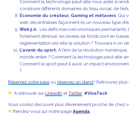
Comment la technologie peut-elle nous aider à rendre 
construire différents domaines du tissu social, de l’édu
Économie du créateur, Gaming et métavers
. Qui 
web décentralisés façonnent-ils un nouveau type d’é
Web3.0.
Les défis macroéconomiques permanents, les 
fortement diminué, les levées de fonds sont en baiss
réglementation est-elle la solution ? Trouvera-t-on d
L’avenir du sport.
À l’ère de la révolution numérique,
monde entier ? Comment la technologie peut-elle amél
Comment le sport peut-il avoir un impact environnemental
?
Réservez votre pass
ou
réservez un stand
! Retrouvez plus 
A retrouver sur
LinkedIn
et
Twitter
:
#VivaTech
Vous voulez découvrir plus d’événement proche de chez v
Rendez-vous sur notre page
Agenda