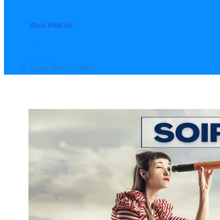
Vous êtes ici :
Accueil
agenda
Soirée Web 3 – NFT…