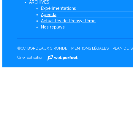
ARCHIVES
Expérimentations
Agenda
Actualités de l’écosystème
Nos replays
©CCI BORDEAUX GIRONDE
MENTIONS LÉGALES
PLAN DU S
Une réalisation