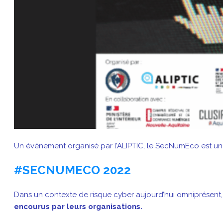
Un événement organisé par l’ALIPTIC, le SecNumEco est un c
#SECNUMECO 2022
Dans un contexte de risque cyber aujourd’hui omniprésent, c
encourus par leurs organisations.