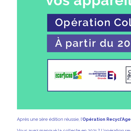
Après une 1ère édition réussie, l’
Opération Recycl’Ag
Vous avez manqué la collecte en 2021 ? L’opération revi