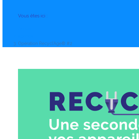
Vous êtes ici :
Accueil
agenda
Opération Recycl’Age® #2