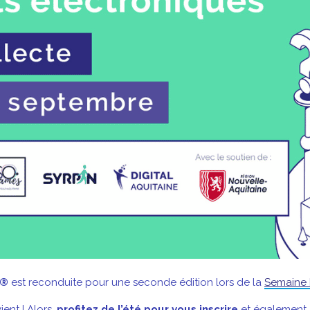
e®
est reconduite pour une seconde édition lors de la
Semaine 
ent ! Alors,
profitez de l’été pour vous inscrire
et également