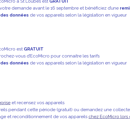
coMicro à St Loubès est
GRATUIT
 votre demande avant le 16 septembre et bénéficiez d’une
remi
 des données
de vos appareils selon la législation en vigueur
coMicro est
GRATUIT
chez-vous d’EcoMicro pour connaitre les tarifs
 des données
de vos appareils selon la législation en vigueur
eprise
et recensez vos appareils
ls pendant cette période (gratuit) ou demandez une collecte 
age et reconditionnement de vos appareils
chez EcoMicro lors 