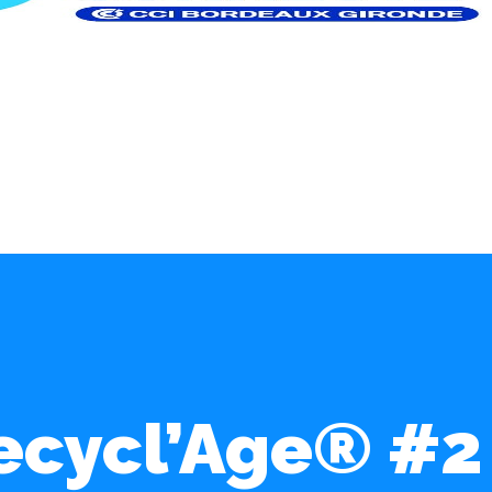
ecycl’Age® #2