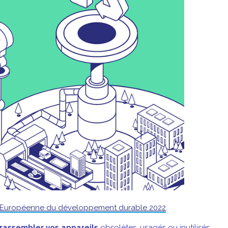
Européenne du développement durable 2022
.
rassembler vos appareils
obsolètes, usagés ou inutilisés.