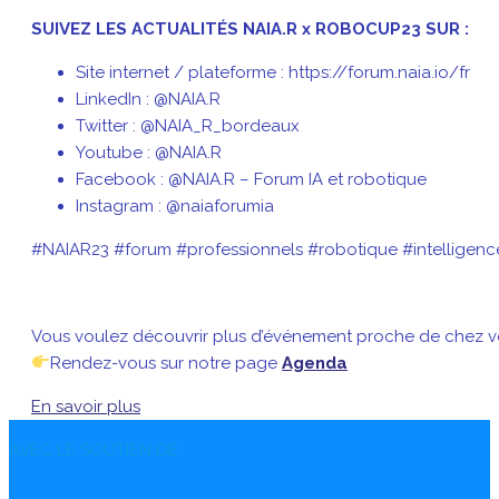
SUIVEZ LES ACTUALITÉS NAIA.R x ROBOCUP23 SUR :
Site internet / plateforme : https://forum.naia.io/fr
LinkedIn : @NAIA.R
Twitter : @NAIA_R_bordeaux
Youtube : @NAIA.R
Facebook : @NAIA.R – Forum IA et robotique
Instagram : @naiaforumia
#NAIAR23 #forum #professionnels #robotique #intelligencea
Vous voulez découvrir plus d’événement proche de chez v
Rendez-vous sur notre page
Agenda
En savoir plus
AVEC LE SOUTIEN DE