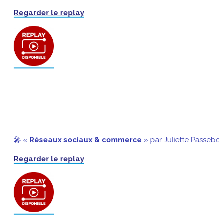
Regarder le replay
🎤 «
Réseaux sociaux & commerce
» par Juliette Passeb
Regarder le replay